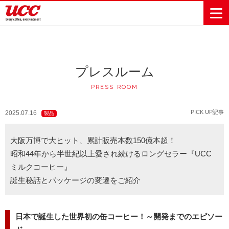
プレスルーム
商品情報一覧
知る・楽しむ一覧
おでかけ・イベント情報一覧
サステナビリティ
企業情報
PRESS ROOM
Sustainability
会社案内
自然を豊かに
事業内容
直営農園
UCCの活動
PICK UP記事
2025.07.16
Vision
する手助けを
製品
トップメッ
コーヒー関
ハワイ
サステナビ
レギュラーコ
インスタント
ドリップポッ
コーヒーギフ
サステナビ
カーボンニ
セージ
連事業
リティ
UCCコーヒー
おいしいコー
UCCコーヒー
東京ディズニ
UCCのコーヒ
カフェのお仕
ジャマイカ
ーヒー
コーヒー
ドリンク
ド
ト
器具・その他
リティビジ
ュートラル
ヒーの淹れ方
博物館
コーヒー百科
アカデミー
工場見学
レシピ
ーリゾート®︎
UCCラボ
ーマガジン
事体験
大阪万博で大ヒット、累計販売本数150億本超！
パーパス
業務用サー
採用活動
ョン
Sustainability
ネイチャー
＆ バリュ
ビス事業
昭和44年から半世紀以上愛され続けるロングセラー『UCC
研究活動
Challenge
ポジティブ
ー
ミルクコーヒー』
人々を豊かに
外食事業
サステナビ
UCC神戸コ
する手助けを
コーポレー
誕生秘話とパッケージの変遷をご紹介
環境と社会
コーヒーマ
リティチャ
ーヒービレ
サステナブ
トメッセー
人権の尊重
シン事業
レンジ
ッジ
ルなコーヒ
ジ
サーキュラ
地域・戦略
ウェブマガ
ー調達
Sustainability
企業概要
日本で誕生した世界初の缶コーヒー！～開発までのエピソー
ーエコノミ
事業
ジン
Report
サステナビ
沿革
ー