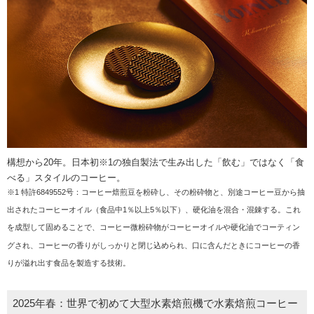
構想から20年。日本初※1の独自製法で生み出した「飲む」ではなく「食
べる」スタイルのコーヒー。
※1 特許6849552号：コーヒー焙煎豆を粉砕し、その粉砕物と、別途コーヒー豆から抽
出されたコーヒーオイル（食品中1％以上5％以下）、硬化油を混合・混錬する。これ
を成型して固めることで、コーヒー微粉砕物がコーヒーオイルや硬化油でコーティン
グされ、コーヒーの香りがしっかりと閉じ込められ、口に含んだときにコーヒーの香
りが溢れ出す食品を製造する技術。
2025年春：世界で初めて大型水素焙煎機で水素焙煎コーヒー