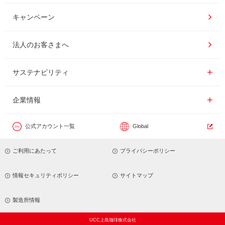
ドリンク
コーヒー百科
UCCコーヒー博物館
キャンペーン
ドリップポッド
レシピ
UCCコーヒーアカデミー
法人のお客さまへ
コーヒーギフト
UCCラボ
工場見学
サステナビリティ
サステナビリティ
器具・その他
UCCのコーヒーマガジン
東京ディズニーリゾート®︎
企業情報一覧
企業情報
カフェのお仕事体験
公式アカウント一覧
Global
サステナビリティビジョン
ご利用にあたって
プライバシーポリシー
サステナブルなコーヒー調達
トップメッセージ
情報セキュリティポリシー
サイトマップ
サステナビリティ教育
パーパス ＆ バリュー
製造所情報
UCC上島珈琲株式会社
コーヒー×健康
コーポレートメッセージ