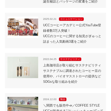
誕生秘話とパッケージの変遷をご紹介
2025.02.21
コミュニケーション
UCCコーヒーアカデミー公式YouTube登
録者数3万人突破！
UCCのコーヒーに関する知見がぎゅっと
詰まった人気動画3選をご紹介
2022.04.25
サステナビリティ
上島珈琲店が取り組むサステナビリティ
サステナブルに調達されたコーヒー豆の
使用や、バイオマスストローの提供など
SDGsな取り組みを紹介
2024.12.03
製品
＼関西でも販売中📣／COFFEE STYLE
UCCが販売する“フレッシュキューブ”って