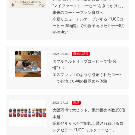
“マイファーストコーヒー”をきっかけに、
未来のコーヒーファン育成へ
今夏リニューアルオープンする「UCCコ
ーヒー博物館」での親子向けセミナー8月
開催決定！
2025.09.03
季節の話題
ダブルネルドリップコーヒーで“朝習
慣”！？
エスプレッソのような凝縮されたコーヒ
ーで心地よい朝の目覚めを体験
2025.07.16
製品
大阪万博で大ヒット、累計販売本数150億
本超！
昭和44年から半世紀以上愛され続けるロ
ングセラー『UCC ミルクコーヒー』