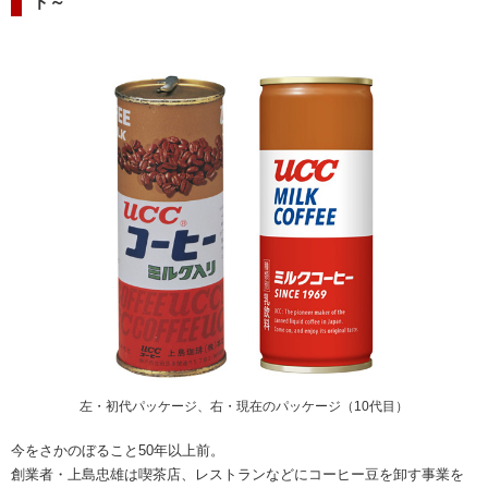
ド～
海外事業
サステナビ
リティ教育
ニュースリ
リティレポ
グループサ
コーヒー×
リース
ート
ポート
健康
左・初代パッケージ、右・現在のパッケージ（10代目）
今をさかのぼること50年以上前。
創業者・上島忠雄は喫茶店、レストランなどにコーヒー豆を卸す事業を