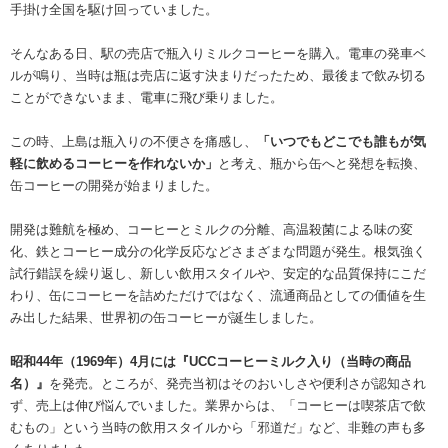
手掛け全国を駆け回っていました。
そんなある日、駅の売店で瓶入りミルクコーヒーを購入。電車の発車ベ
ルが鳴り、当時は瓶は売店に返す決まりだったため、最後まで飲み切る
ことができないまま、電車に飛び乗りました。
この時、上島は瓶入りの不便さを痛感し、
「いつでもどこでも誰もが気
軽に飲めるコーヒーを作れないか」
と考え、瓶から缶へと発想を転換、
缶コーヒーの開発が始まりました。
開発は難航を極め、コーヒーとミルクの分離、高温殺菌による味の変
化、鉄とコーヒー成分の化学反応などさまざまな問題が発生。根気強く
試行錯誤を繰り返し、新しい飲用スタイルや、安定的な品質保持にこだ
わり、缶にコーヒーを詰めただけではなく、流通商品としての価値を生
み出した結果、世界初の缶コーヒーが誕生しました。
昭和44年（1969年）4月には『UCCコーヒーミルク入り（当時の商品
名）』
を発売。ところが、発売当初はそのおいしさや便利さが認知され
ず、売上は伸び悩んでいました。業界からは、「コーヒーは喫茶店で飲
むもの」という当時の飲用スタイルから「邪道だ」など、非難の声も多