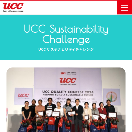
UCC Sustainability
Challenge
商品情報一覧
知る・楽しむ一覧
おでかけ・イベント情報一覧
サステナビリティ
企業情報
UCC サステナビリティチャレンジ
Sustainability
会社案内
自然を豊かに
事業内容
直営農園
UCCの活動
Vision
する手助けを
トップメッ
コーヒー関
ハワイ
サステナビ
レギュラーコ
インスタント
ドリップポッ
コーヒーギフ
サステナビ
カーボンニ
セージ
連事業
リティ
UCCコーヒー
おいしいコー
UCCコーヒー
東京ディズニ
UCCのコーヒ
カフェのお仕
ジャマイカ
ーヒー
コーヒー
ドリンク
ド
ト
器具・その他
リティビジ
ュートラル
ヒーの淹れ方
博物館
コーヒー百科
アカデミー
工場見学
レシピ
ーリゾート®︎
UCCラボ
ーマガジン
事体験
パーパス
業務用サー
採用活動
ョン
Sustainability
ネイチャー
＆ バリュ
ビス事業
研究活動
Challenge
ポジティブ
ー
人々を豊かに
外食事業
サステナビ
UCC神戸コ
する手助けを
コーポレー
環境と社会
コーヒーマ
リティチャ
ーヒービレ
サステナブ
トメッセー
人権の尊重
シン事業
レンジ
ッジ
ルなコーヒ
ジ
サーキュラ
地域・戦略
ウェブマガ
ー調達
Sustainability
企業概要
ーエコノミ
事業
ジン
Report
サステナビ
沿革
ー