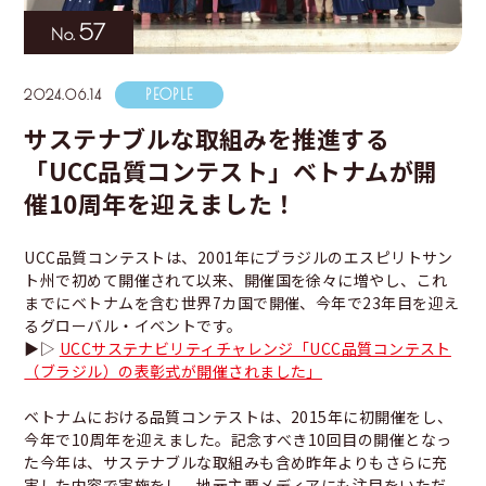
海外事業
サステナビ
リティ教育
ニュースリ
リティレポ
57
グループサ
コーヒー×
リース
ート
ポート
健康
2024.06.14
サステナブルな取組みを推進する
「UCC品質コンテスト」ベトナムが開
催10周年を迎えました！
UCC品質コンテストは、2001年にブラジルのエスピリトサン
ト州で初めて開催されて以来、開催国を徐々に増やし、これ
までにベトナムを含む世界7カ国で開催、今年で23年目を迎え
るグローバル・イベントです。
▶▷
UCCサステナビリティチャレンジ「UCC品質コンテスト
（ブラジル）の表彰式が開催されました」
ベトナムにおける品質コンテストは、2015年に初開催をし、
今年で10周年を迎えました。記念すべき10回目の開催となっ
た今年は、サステナブルな取組みも含め昨年よりもさらに充
実した内容で実施をし、地元主要メディアにも注目をいただ