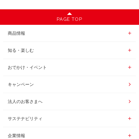
PAGE TOP
商品情報一覧
商品情報
レギュラーコーヒー
知る・楽しむ一覧
知る・楽しむ
インスタントコーヒー
おいしいコーヒーの淹れ方
おでかけ・イベント情報一覧
おでかけ・イベント
ドリンク
コーヒー百科
UCCコーヒー博物館
キャンペーン
ドリップポッド
レシピ
UCCコーヒーアカデミー
法人のお客さまへ
コーヒーギフト
UCCラボ
工場見学
サステナビリティ
サステナビリティ
器具・その他
UCCのコーヒーマガジン
東京ディズニーリゾート®︎
企業情報一覧
企業情報