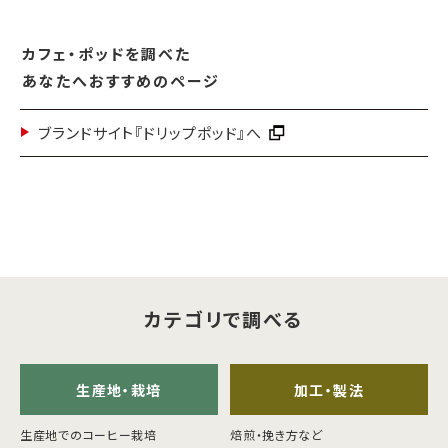
海外事業
サステナビ
リティ教育
ニュースリ
リティレポ
グループサ
コーヒー×
リース
ート
カフェ・ポッドを調べた
ポート
健康
あなたへおすすめのページ
ブランドサイト『ドリップポッド』へ
カテゴリで調べる
生産地・栽培
加工・製法
生産地でのコーヒー栽培
焙煎・挽き方など