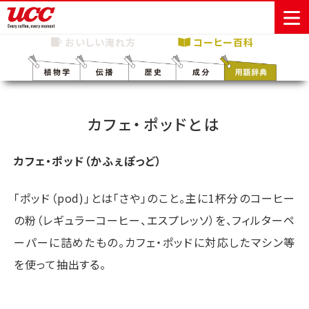
おいしい淹れ方
コーヒー百科
商品情報一覧
知る・楽しむ一覧
おでかけ・イベント情報一覧
サステナビリティ
企業情報
カフェ・ポッドとは
Sustainability
会社案内
自然を豊かに
事業内容
直営農園
UCCの活動
Vision
する手助けを
トップメッ
コーヒー関
ハワイ
サステナビ
カフェ・ポッド（かふぇぽっど）
レギュラーコ
インスタント
ドリップポッ
コーヒーギフ
サステナビ
カーボンニ
セージ
連事業
リティ
UCCコーヒー
おいしいコー
UCCコーヒー
東京ディズニ
UCCのコーヒ
カフェのお仕
ジャマイカ
ーヒー
コーヒー
ドリンク
ド
ト
器具・その他
リティビジ
ュートラル
ヒーの淹れ方
博物館
コーヒー百科
アカデミー
工場見学
レシピ
ーリゾート®︎
UCCラボ
ーマガジン
事体験
パーパス
業務用サー
採用活動
「ポッド（pod)」とは「さや」のこと。主に1杯分のコーヒー
ョン
Sustainability
ネイチャー
＆ バリュ
ビス事業
研究活動
Challenge
の粉（レギュラーコーヒー、エスプレッソ）を、フィルターペ
ポジティブ
ー
人々を豊かに
外食事業
サステナビ
UCC神戸コ
する手助けを
ーパーに詰めたもの。カフェ・ポッドに対応したマシン等
コーポレー
環境と社会
コーヒーマ
リティチャ
ーヒービレ
サステナブ
トメッセー
人権の尊重
シン事業
レンジ
ッジ
を使って抽出する。
ルなコーヒ
ジ
サーキュラ
地域・戦略
ウェブマガ
ー調達
Sustainability
企業概要
ーエコノミ
事業
ジン
Report
サステナビ
沿革
ー