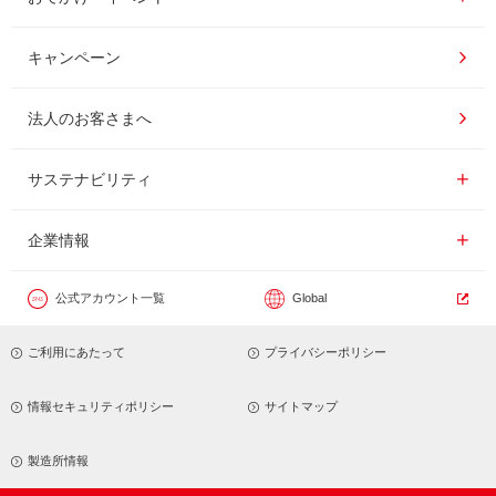
ドリンク
コーヒー百科
UCCコーヒー博物館
キャンペーン
ドリップポッド
レシピ
UCCコーヒーアカデミー
法人のお客さまへ
コーヒーギフト
UCCラボ
工場見学
サステナビリティ
サステナビリティ
器具・その他
UCCのコーヒーマガジン
東京ディズニーリゾート®︎
企業情報一覧
企業情報
カフェのお仕事体験
公式アカウント一覧
Global
サステナビリティビジョン
ご利用にあたって
プライバシーポリシー
サステナブルなコーヒー調達
トップメッセージ
情報セキュリティポリシー
サイトマップ
サステナビリティ教育
パーパス ＆ バリュー
製造所情報