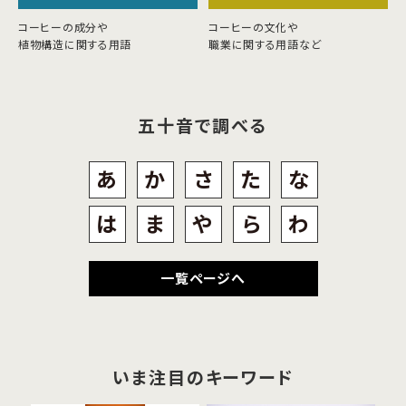
コーヒーの成分や
コーヒーの文化や
植物構造に関する用語
職業に関する用語など
五十音で調べる
あ
か
さ
た
な
は
ま
や
ら
わ
一覧ページへ
いま注目のキーワード