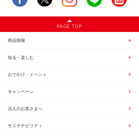
PAGE TOP
商品情報一覧
商品情報
レギュラーコーヒー
知る・楽しむ一覧
知る・楽しむ
インスタントコーヒー
おいしいコーヒーの淹れ方
おでかけ・イベント情報一覧
おでかけ・イベント
ドリンク
コーヒー百科
UCCコーヒー博物館
キャンペーン
ドリップポッド
レシピ
UCCコーヒーアカデミー
法人のお客さまへ
コーヒーギフト
UCCラボ
工場見学
サステナビリティ
サステナビリティ