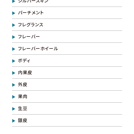
シルバースキン
海外事業
サステナビ
リティ教育
ニュースリ
リティレポ
グループサ
コーヒー×
パーチメント
リース
ート
ポート
健康
フレグランス
フレーバー
フレーバーホイール
ボディ
内果皮
外皮
果肉
生豆
銀皮