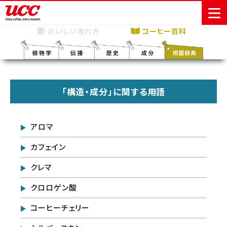
おいしい淹れ方
コーヒー百科
商品情報一覧
知る・楽しむ一覧
おでかけ・イベント情報一覧
サステナビリティ
企業情報
「構造・成分」に関する用語
Sustainability
会社案内
自然を豊かに
事業内容
直営農園
UCCの活動
Vision
する手助けを
トップメッ
コーヒー関
ハワイ
サステナビ
レギュラーコ
インスタント
ドリップポッ
コーヒーギフ
サステナビ
カーボンニ
アロマ
セージ
連事業
リティ
UCCコーヒー
おいしいコー
UCCコーヒー
東京ディズニ
UCCのコーヒ
カフェのお仕
ジャマイカ
ーヒー
コーヒー
ドリンク
ド
ト
器具・その他
リティビジ
ュートラル
ヒーの淹れ方
博物館
コーヒー百科
アカデミー
工場見学
レシピ
ーリゾート®︎
UCCラボ
ーマガジン
事体験
パーパス
業務用サー
採用活動
カフェイン
ョン
Sustainability
ネイチャー
＆ バリュ
ビス事業
研究活動
Challenge
ポジティブ
ー
人々を豊かに
外食事業
クレマ
サステナビ
UCC神戸コ
する手助けを
コーポレー
環境と社会
コーヒーマ
リティチャ
ーヒービレ
サステナブ
クロロゲン酸
トメッセー
人権の尊重
シン事業
レンジ
ッジ
ルなコーヒ
ジ
サーキュラ
地域・戦略
ウェブマガ
コーヒーチェリー
ー調達
Sustainability
企業概要
ーエコノミ
事業
ジン
Report
サステナビ
沿革
ー