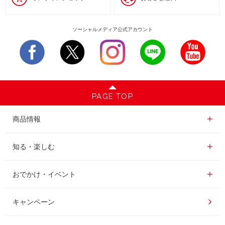
ソーシャルメディア公式アカウント
PAGE TOP
商品情報一覧
商品情報
レギュラーコーヒー
知る・楽しむ一覧
知る・楽しむ
インスタントコーヒー
おいしいコーヒーの淹れ方
おでかけ・イベント情報一覧
おでかけ・イベント
ドリンク
コーヒー百科
UCCコーヒー博物館
キャンペーン
ドリップポッド