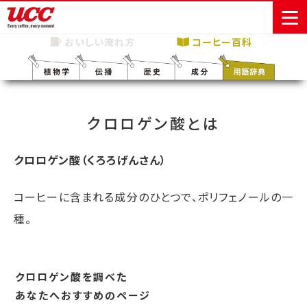
おいしい淹れ方
コーヒー百科
商品情報一覧
知る・楽しむ一覧
おでかけ・イベント情報一覧
サステナビリティ
企業情報
クロロゲン酸とは
Sustainability
会社案内
自然を豊かに
事業内容
直営農園
UCCの活動
Vision
する手助けを
トップメッ
コーヒー関
ハワイ
サステナビ
クロロゲン酸（くろろげんさん）
レギュラーコ
インスタント
ドリップポッ
コーヒーギフ
サステナビ
カーボンニ
セージ
連事業
リティ
UCCコーヒー
おいしいコー
UCCコーヒー
東京ディズニ
UCCのコーヒ
カフェのお仕
ジャマイカ
ーヒー
コーヒー
ドリンク
ド
ト
器具・その他
リティビジ
ュートラル
ヒーの淹れ方
博物館
コーヒー百科
アカデミー
工場見学
レシピ
ーリゾート®︎
UCCラボ
ーマガジン
事体験
パーパス
業務用サー
採用活動
コーヒーに含まれる成分のひとつで、ポリフェノールの一
ョン
Sustainability
ネイチャー
＆ バリュ
ビス事業
研究活動
Challenge
種。
ポジティブ
ー
人々を豊かに
外食事業
サステナビ
UCC神戸コ
する手助けを
コーポレー
環境と社会
コーヒーマ
リティチャ
ーヒービレ
サステナブ
トメッセー
人権の尊重
シン事業
レンジ
ッジ
ルなコーヒ
ジ
クロロゲン酸を調べた
サーキュラ
地域・戦略
ウェブマガ
ー調達
Sustainability
企業概要
ーエコノミ
事業
ジン
あなたへおすすめのページ
Report
サステナビ
沿革
ー