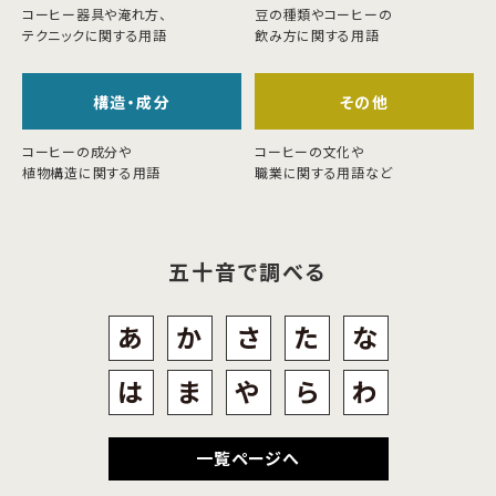
コーヒー器具や淹れ方、
豆の種類やコーヒーの
テクニックに関する用語
飲み方に関する用語
構造・成分
その他
コーヒーの成分や
コーヒーの文化や
植物構造に関する用語
職業に関する用語など
五十音で調べる
あ
か
さ
た
な
は
ま
や
ら
わ
一覧ページへ