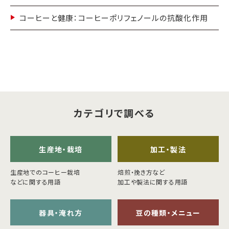
海外事業
サステナビ
リティ教育
ニュースリ
リティレポ
グループサ
コーヒーと健康：コーヒーポリフェノールの抗酸化作用
コーヒー×
リース
ート
ポート
健康
カテゴリで調べる
生産地・栽培
加工・製法
生産地でのコーヒー栽培
焙煎・挽き方など
などに関する用語
加工や製法に関する用語
器具・淹れ方
豆の種類・メニュー