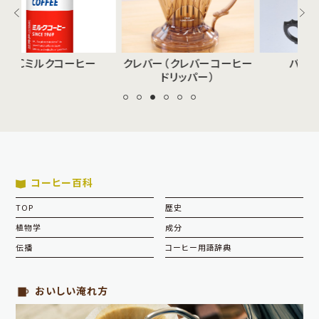
ヒー
クレバー（クレバーコーヒー
パーコレーター
ドリッパー）
コーヒー百科
TOP
歴史
植物学
成分
伝播
コーヒー用語辞典
おいしい淹れ方