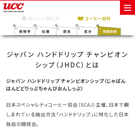
おいしい淹れ方
コーヒー百科
商品情報一覧
知る・楽しむ一覧
おでかけ・イベント情報一覧
サステナビリティ
企業情報
ジャパン ハンドドリップ チャンピオン
シップ（JHDC）とは
Sustainability
会社案内
自然を豊かに
事業内容
直営農園
UCCの活動
Vision
する手助けを
トップメッ
コーヒー関
ハワイ
サステナビ
レギュラーコ
インスタント
ドリップポッ
コーヒーギフ
サステナビ
カーボンニ
セージ
連事業
リティ
UCCコーヒー
おいしいコー
UCCコーヒー
東京ディズニ
UCCのコーヒ
カフェのお仕
ジャマイカ
ーヒー
コーヒー
ドリンク
ド
ト
器具・その他
ジャパン ハンドドリップ チャンピオンシップ（じゃぱん
リティビジ
ュートラル
ヒーの淹れ方
博物館
コーヒー百科
アカデミー
工場見学
レシピ
ーリゾート®︎
UCCラボ
ーマガジン
事体験
パーパス
業務用サー
採用活動
はんどどりっぷちゃんぴおんしっぷ）
ョン
Sustainability
ネイチャー
＆ バリュ
ビス事業
研究活動
Challenge
ポジティブ
ー
人々を豊かに
外食事業
サステナビ
UCC神戸コ
日本スペシャルティコーヒー協会（SCAJ）主催、日本で親
する手助けを
コーポレー
環境と社会
コーヒーマ
リティチャ
ーヒービレ
サステナブ
トメッセー
しまれている抽出方法「ハンドドリップ」に特化した日本
人権の尊重
シン事業
レンジ
ッジ
ルなコーヒ
ジ
サーキュラ
地域・戦略
ウェブマガ
独自の競技会。
ー調達
Sustainability
企業概要
ーエコノミ
事業
ジン
Report
サステナビ
沿革
ー