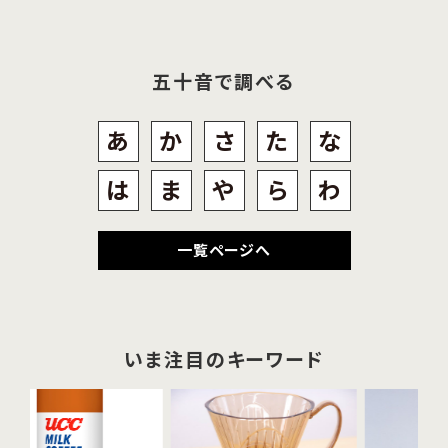
五十音で調べる
あ
か
さ
た
な
は
ま
や
ら
わ
一覧ページへ
いま注目のキーワード