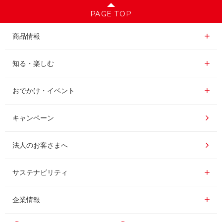
PAGE TOP
商品情報一覧
商品情報
レギュラーコーヒー
知る・楽しむ一覧
知る・楽しむ
インスタントコーヒー
おいしいコーヒーの淹れ方
おでかけ・イベント情報一覧
おでかけ・イベント
ドリンク
コーヒー百科
UCCコーヒー博物館
キャンペーン
ドリップポッド
レシピ
UCCコーヒーアカデミー
法人のお客さまへ
コーヒーギフト
UCCラボ
工場見学
サステナビリティ
サステナビリティ
器具・その他
UCCのコーヒーマガジン
東京ディズニーリゾート®︎
企業情報一覧
企業情報
カフェのお仕事体験