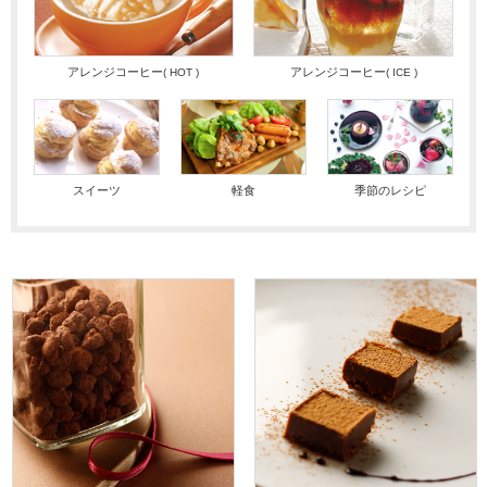
海外事業
サステナビ
リティ教育
ニュースリ
リティレポ
グループサ
コーヒー×
リース
ート
ポート
健康
アレンジコーヒー
アレンジコーヒー
( HOT )
( ICE )
スイーツ
軽食
季節のレシピ