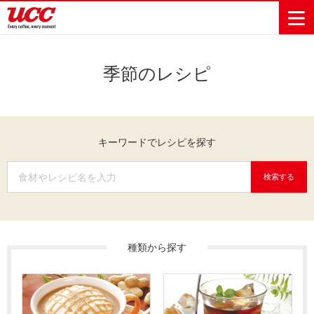
季節のレシピ
商品情報一覧
知る・楽しむ一覧
おでかけ・イベント情報一覧
サステナビリティ
企業情報
キーワードでレシピを探す
Sustainability
会社案内
自然を豊かに
事業内容
直営農園
UCCの活動
Vision
する手助けを
トップメッ
コーヒー関
ハワイ
サステナビ
レギュラーコ
インスタント
ドリップポッ
コーヒーギフ
サステナビ
カーボンニ
セージ
連事業
リティ
UCCコーヒー
おいしいコー
UCCコーヒー
東京ディズニ
UCCのコーヒ
カフェのお仕
検索する
ジャマイカ
ーヒー
コーヒー
ドリンク
ド
ト
器具・その他
リティビジ
ュートラル
ヒーの淹れ方
博物館
コーヒー百科
アカデミー
工場見学
レシピ
ーリゾート®︎
UCCラボ
ーマガジン
事体験
パーパス
業務用サー
採用活動
ョン
Sustainability
ネイチャー
＆ バリュ
ビス事業
研究活動
Challenge
ポジティブ
ー
人々を豊かに
外食事業
サステナビ
UCC神戸コ
する手助けを
コーポレー
種類から探す
環境と社会
コーヒーマ
リティチャ
ーヒービレ
サステナブ
トメッセー
人権の尊重
シン事業
レンジ
ッジ
ルなコーヒ
ジ
サーキュラ
地域・戦略
ウェブマガ
ー調達
Sustainability
企業概要
ーエコノミ
事業
ジン
Report
サステナビ
沿革
ー