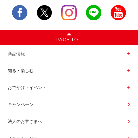
PAGE TOP
商品情報一覧
商品情報
レギュラーコーヒー
知る・楽しむ一覧
知る・楽しむ
インスタントコーヒー
おいしいコーヒーの淹れ方
おでかけ・イベント情報一覧
おでかけ・イベント
ドリンク
コーヒー百科
UCCコーヒー博物館
キャンペーン
ドリップポッド
レシピ
UCCコーヒーアカデミー
法人のお客さまへ
コーヒーギフト
UCCラボ
工場見学
サステナビリティ