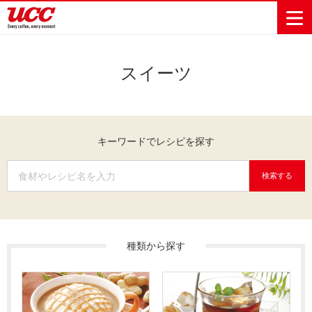
スイーツ
商品情報一覧
知る・楽しむ一覧
おでかけ・イベント情報一覧
サステナビリティ
企業情報
キーワードでレシピを探す
Sustainability
会社案内
自然を豊かに
事業内容
直営農園
UCCの活動
Vision
する手助けを
トップメッ
コーヒー関
ハワイ
サステナビ
レギュラーコ
インスタント
ドリップポッ
コーヒーギフ
サステナビ
カーボンニ
セージ
連事業
リティ
UCCコーヒー
おいしいコー
UCCコーヒー
東京ディズニ
UCCのコーヒ
カフェのお仕
検索する
ジャマイカ
ーヒー
コーヒー
ドリンク
ド
ト
器具・その他
リティビジ
ュートラル
ヒーの淹れ方
博物館
コーヒー百科
アカデミー
工場見学
レシピ
ーリゾート®︎
UCCラボ
ーマガジン
事体験
パーパス
業務用サー
採用活動
ョン
Sustainability
ネイチャー
＆ バリュ
ビス事業
研究活動
Challenge
ポジティブ
ー
人々を豊かに
外食事業
サステナビ
UCC神戸コ
する手助けを
コーポレー
種類から探す
環境と社会
コーヒーマ
リティチャ
ーヒービレ
サステナブ
トメッセー
人権の尊重
シン事業
レンジ
ッジ
ルなコーヒ
ジ
サーキュラ
地域・戦略
ウェブマガ
ー調達
Sustainability
企業概要
ーエコノミ
事業
ジン
Report
サステナビ
沿革
ー