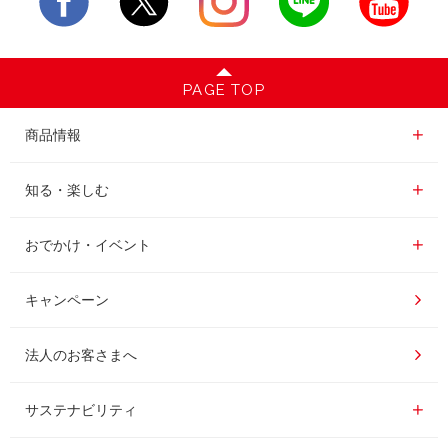
PAGE TOP
商品情報一覧
商品情報
レギュラーコーヒー
知る・楽しむ一覧
知る・楽しむ
インスタントコーヒー
おいしいコーヒーの淹れ方
おでかけ・イベント情報一覧
おでかけ・イベント
ドリンク
コーヒー百科
UCCコーヒー博物館
キャンペーン
ドリップポッド
レシピ
UCCコーヒーアカデミー
法人のお客さまへ
コーヒーギフト
UCCラボ
工場見学
サステナビリティ
サステナビリティ